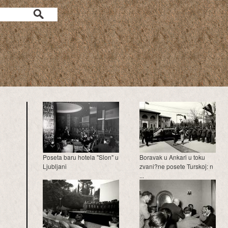
a
Poseta baru hotela "Slon" u
Boravak u Ankari u toku
Ljubljani
zvani?ne posete Turskoj: n
...