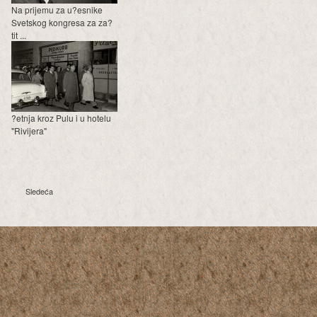
Na prijemu za u?esnike
Svetskog kongresa za za?
tit ...
?etnja kroz Pulu i u hotelu
"Rivijera"
Sledeća