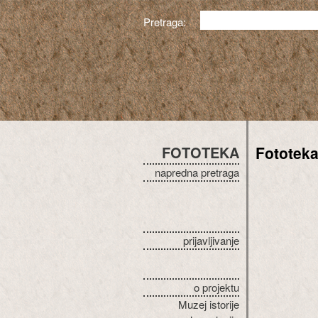
Pretraga:
FOTOTEKA
Fototek
napredna pretraga
prijavljivanje
o projektu
Muzej istorije