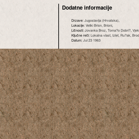
Dodatne informacije
Drzave:
Jugoslavija (Hrvatska)
,
Lokacije:
Veliki Brion, Brioni
,
Ličnosti:
Jovanka Broz
,
Toma?o Dobri?
,
Vjek
Ključne reči:
Lokalna vlast
,
Izlet
,
Ru?ak
,
Brod
Datum:
Jul 23 1963