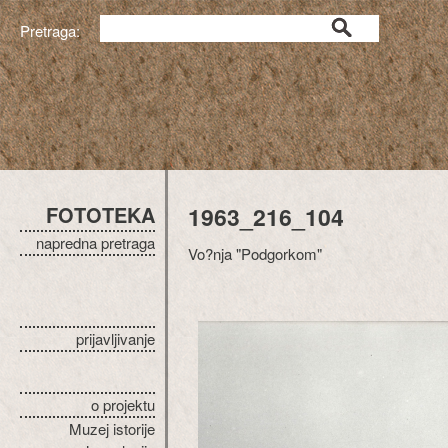
Pretraga:
FOTOTEKA
1963_216_104
napredna pretraga
Vo?nja "Podgorkom"
prijavljivanje
o projektu
Muzej istorije