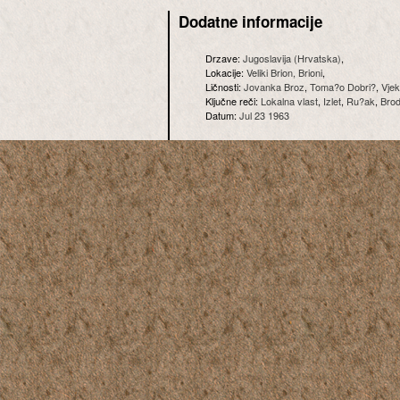
Dodatne informacije
Drzave:
Jugoslavija (Hrvatska)
,
Lokacije:
Veliki Brion, Brioni
,
Ličnosti:
Jovanka Broz
,
Toma?o Dobri?
,
Vjek
Ključne reči:
Lokalna vlast
,
Izlet
,
Ru?ak
,
Brod
Datum:
Jul 23 1963