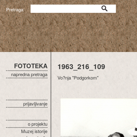
Pretraga:
FOTOTEKA
1963_216_109
napredna pretraga
Vo?nja "Podgorkom"
prijavljivanje
o projektu
Muzej istorije