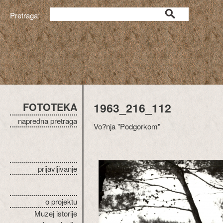
Pretraga:
FOTOTEKA
1963_216_112
napredna pretraga
Vo?nja "Podgorkom"
prijavljivanje
o projektu
Muzej istorije