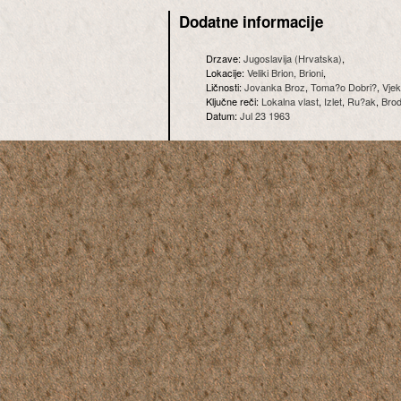
Dodatne informacije
Drzave:
Jugoslavija (Hrvatska)
,
Lokacije:
Veliki Brion, Brioni
,
Ličnosti:
Jovanka Broz
,
Toma?o Dobri?
,
Vjek
Ključne reči:
Lokalna vlast
,
Izlet
,
Ru?ak
,
Brod
Datum:
Jul 23 1963