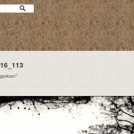
16_113
dgorkom"