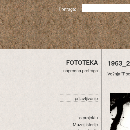
Pretraga:
FOTOTEKA
1963_2
napredna pretraga
Vo?nja "Po
prijavljivanje
o projektu
Muzej istorije